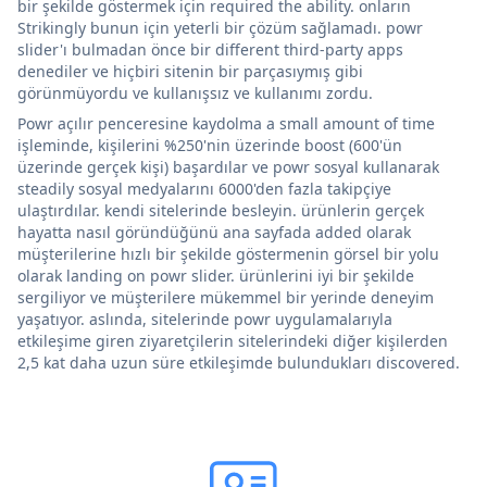
bir şekilde göstermek için required the ability. onların
Strikingly bunun için yeterli bir çözüm sağlamadı. powr
slider'ı bulmadan önce bir different third-party apps
denediler ve hiçbiri sitenin bir parçasıymış gibi
görünmüyordu ve kullanışsız ve kullanımı zordu.
Powr açılır penceresine kaydolma a small amount of time
işleminde, kişilerini %250'nin üzerinde boost (600'ün
üzerinde gerçek kişi) başardılar ve powr sosyal kullanarak
steadily sosyal medyalarını 6000'den fazla takipçiye
ulaştırdılar. kendi sitelerinde besleyin. ürünlerin gerçek
hayatta nasıl göründüğünü ana sayfada added olarak
müşterilerine hızlı bir şekilde göstermenin görsel bir yolu
olarak landing on powr slider. ürünlerini iyi bir şekilde
sergiliyor ve müşterilere mükemmel bir yerinde deneyim
yaşatıyor. aslında, sitelerinde powr uygulamalarıyla
etkileşime giren ziyaretçilerin sitelerindeki diğer kişilerden
2,5 kat daha uzun süre etkileşimde bulundukları discovered.