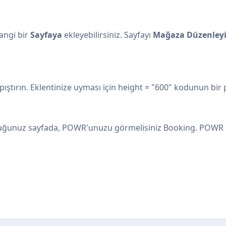
angi bir
Sayfaya
ekleyebilirsiniz. Sayfayı
Mağaza Düzenleyic
ırın. Eklentinize uyması için height = "600" kodunun bir pa
rduğunuz sayfada, POWR'unuzu görmelisiniz Booking. POWR