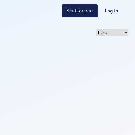
Start for free
Log In