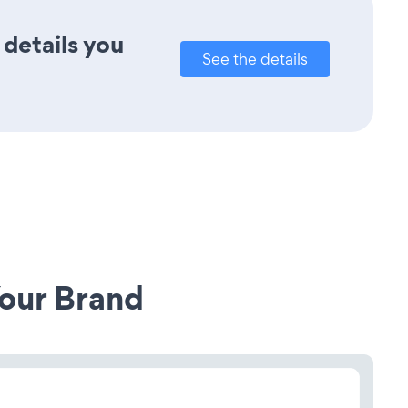
 details you
See the details
our Brand