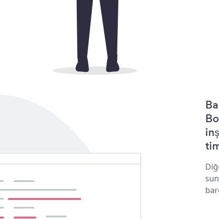
Ba
Bo
in
tim
Diğ
sun
bar