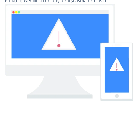
ettikçe güvenlik sorunlarıyla karşılaşmanız olasıdır.