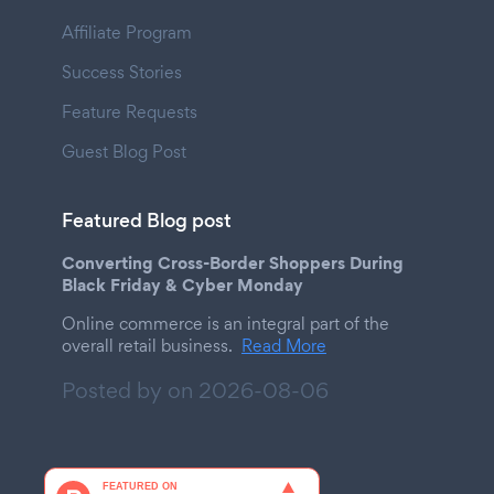
Affiliate Program
Success Stories
Feature Requests
Guest Blog Post
Featured Blog post
Converting Cross-Border Shoppers During
Black Friday & Cyber Monday
Online commerce is an integral part of the
overall retail business.
Read More
Posted by on
2026-08-06