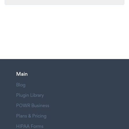
Main
Blog
Plugin Library
POWR Business
Plans & Pricing
HIPAA Forms