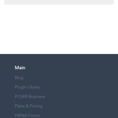
Main
Blog
Plugin Library
POWR Business
Plans & Pricing
HIPAA Forms