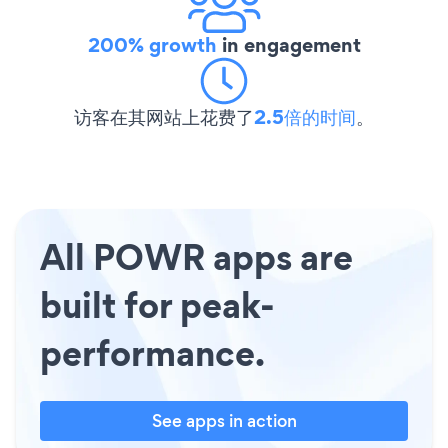
200% growth
in engagement
访客在其网站上花费了
2.5倍的时间
。
All POWR apps are
built for peak-
performance.
See apps in action