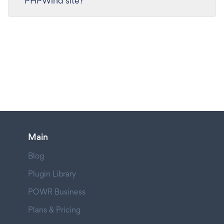
PHPWind site?
Main
Blog
Plugin Library
POWR Business
Plans & Pricing