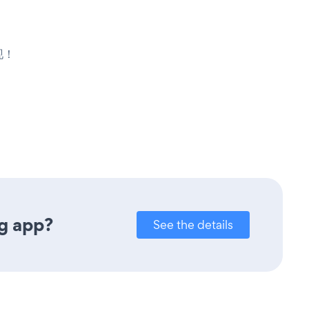
现！
g app?
See the details