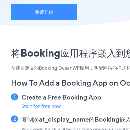
免费开始
将Booking应用程序嵌入
创建自定义的Booking OceanWP应用，匹配网站的样
How To Add a Booking App on O
Create a Free Booking App
Start for free now
复制plat_display_name的Booking
Your code block will be available once you create