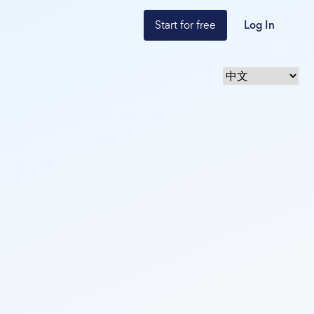
Start for free
Log In