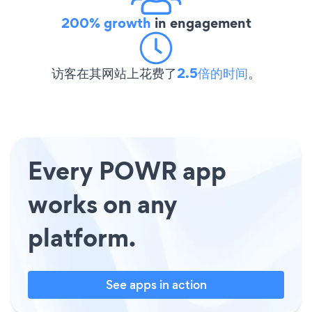
200% growth
in engagement
访客在其网站上花费了
2.5倍的时间
。
Every POWR app
works on any
platform.
See apps in action