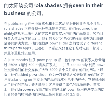
的太阳镜公司rbia shades 拥有seen in their
business 的公司。
在 publicizing 在当地展览会和手工艺品展上开展业务几个月后，
rbia shades 正在寻找一种在线销售方式。他们required the
ability以视觉上吸引人的方式向访客展示他们的产品质量、轻巧且
符合人体工程学的设计。他们的 Go for WordPress 没有为此提供
足够的解决方案。他们在找到 powr slider 之前尝试了 different
third-party apps，但没有一个看起来好像它们是站点的一部分，
并且笨重且难以使用。
在 just months 注册 powr popup 后，他们grow 的联系人数量超
过 250%（超过 600 个真实联系人），并且 constantly 利用 powr
社交将他们的社交媒体扩大到 6000 多个关注者在他们的网站上喂
食。他们added powr slider 作为一种视觉方式来快速向他们的客
户展示landing on 主页上的产品在现实生活中的样子。它很好地展
示了他们的产品，并无缝地为客户提供了出色的现场体验。事实
上，他们discovered发现与他们网站上的 powr 应用程序交互的访
问者的参与时间是他们网站上任何其他人的 2.5 倍。