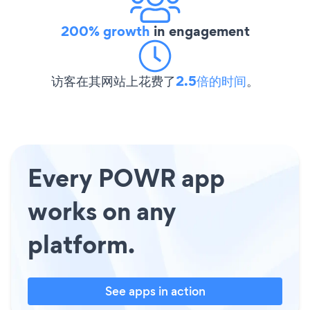
200% growth
in engagement
访客在其网站上花费了
2.5倍的时间
。
Every POWR app
works on any
platform.
See apps in action