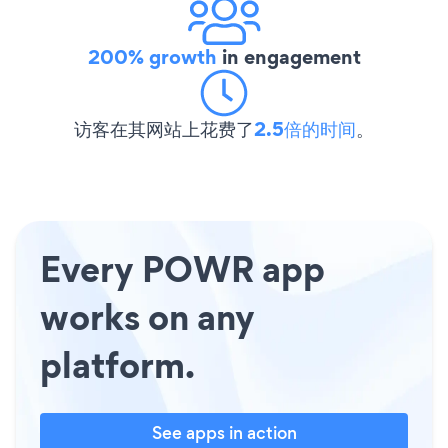
200% growth
in engagement
访客在其网站上花费了
2.5倍的时间
。
Every POWR app
works on any
platform.
See apps in action