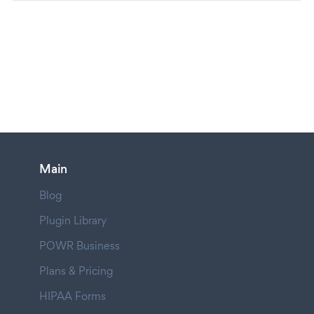
Main
Blog
Plugin Library
POWR Business
Plans & Pricing
HIPAA Forms