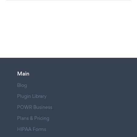
Main
Blog
Plugin Library
POWR Business
Plans & Pricing
HIPAA Forms