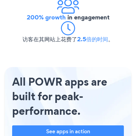
200% growth
in engagement
访客在其网站上花费了
2.5倍的时间
。
All POWR apps are
built for peak-
performance.
See apps in action