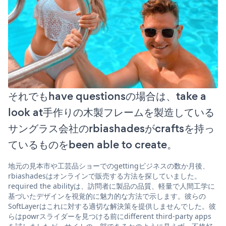
それでもhave questionsの場合は、take a
look at手作りの木製フレームを製造している
サングラス会社のrbiashadesがcraftsを持っ
ているものをbeen able to create。
地元の見本市や工芸品ショーでのgettingビジネスの数か月後、
rbiashadesはオンラインで販売する方法を探していました。
required the abilityは、訪問者に製品の品質、軽量で人間工学に
基づいたデザインを視覚的に魅力的な方法で示します。彼らの
SoftLayerはこれに対する適切な解決策を提供しませんでした。彼
らはpowrスライダーを見つける前にdifferent third-party apps