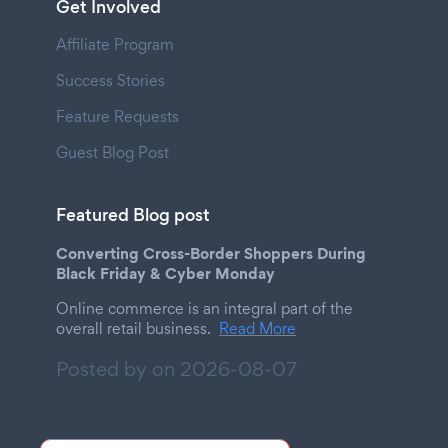
Get Involved
Affiliate Program
Success Stories
Feature Requests
Guest Blog Post
Featured Blog post
Converting Cross-Border Shoppers During
Black Friday & Cyber Monday
Online commerce is an integral part of the
overall retail business.
Read More
Posted by on
2026-08-07