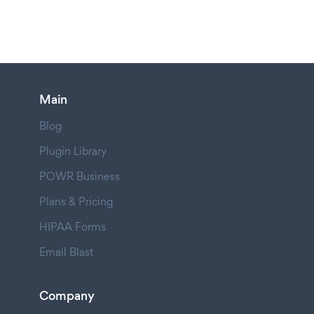
Main
Blog
Plugin Library
POWR Business
Plans & Pricing
HIPAA Forms
Email Blast
Company