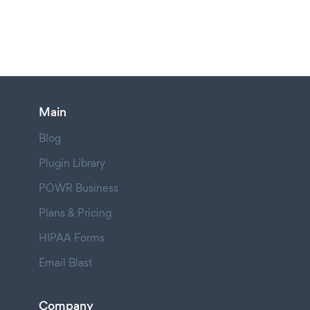
Main
Blog
Plugin Library
POWR Business
Plans & Pricing
HIPAA Forms
Email Blast
Company