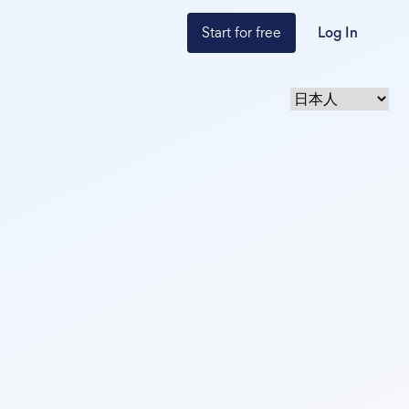
Start for free
Log In