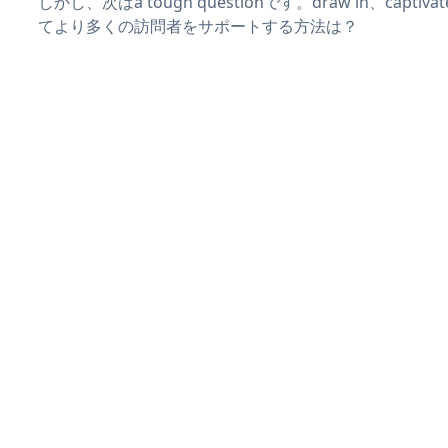
しかし、次はa tough questionです。draw in、captiv
てより多くの訪問者をサポートする方法は？