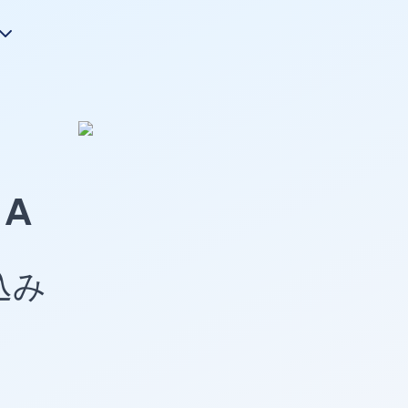
A
め込み