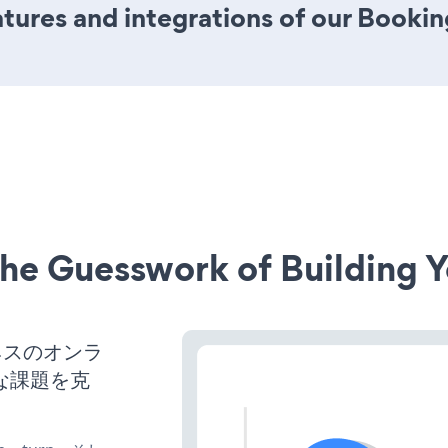
ures and integrations of our Bookin
he Guesswork of Building Y
ネスのオンラ
な課題を克