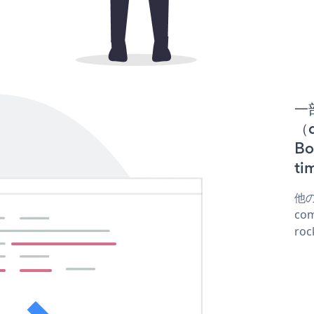
一
（d
B
t
他
co
ro