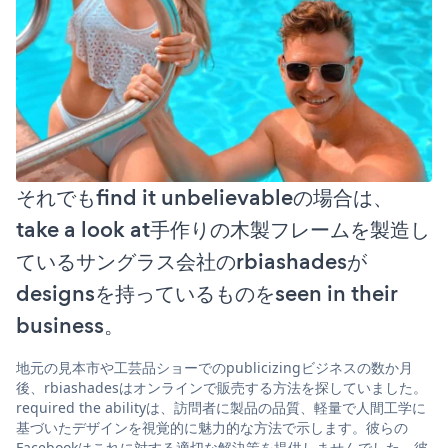
それでもfind it unbelievableの場合は、
take a look at手作りの木製フレームを製造し
ているサングラス会社のrbiashadesが
designsを持っているものをseen in their
business。
地元の見本市や工芸品ショーでのpublicizingビジネスの数か月
後、rbiashadesはオンラインで販売する方法を探していました。
required the abilityは、訪問者に製品の品質、軽量で人間工学に
基づいたデザインを視覚的に魅力的な方法で示します。彼らの
Facebookはこれに対する適切な解決策を提供しませんでした。彼