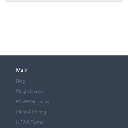
Main
Blog
Plugin Library
POWR Business
Plans & Pricing
HIPAA Forms