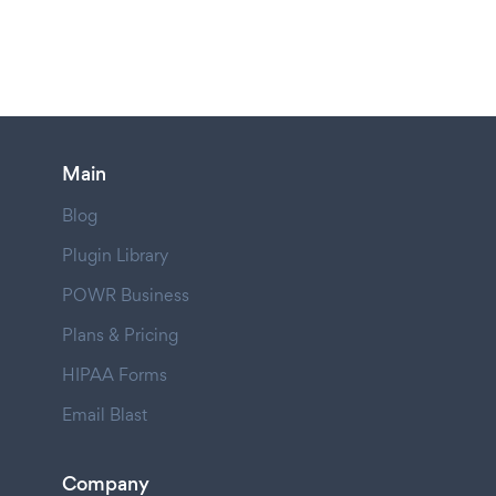
Main
Blog
Plugin Library
POWR Business
Plans & Pricing
HIPAA Forms
Email Blast
Company