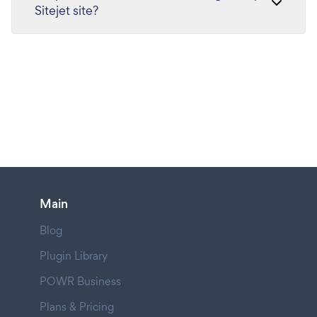
Sitejet site?
Main
Blog
Plugin Library
POWR Business
Plans & Pricing