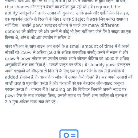
स्थानीय मेलों और क्राफ्ट शो में getting के अपने व्यवसाय के कुछ महीनों के बाद,
rbia shades ऑनलाइन बेचने का तरीका ढूंढ रही थी। वे required the
ability आगंतुकों को उनके उत्पाद की गुणवत्ता, उनके हल्के और एर्गोनोमिक डिज़ाइन,
एक आकर्षक तरीके से दिखाने के लिए। उनके Sitejet ने इसके लिए पर्याप्त समाधान
नहीं दिया। उन्होंने powr स्लाइडर खोजने से पहले एक many different
options की कोशिश की और उनमें से कोई भी ऐसा नहीं लगा जैसे कि वे साइट का एक
हिस्सा थे, और वे भद्दे और उपयोग में कठिन थे।
पॉवर पॉपअप के साथ साइन अप करने के a small amount of time में वे अपने
संपर्कों को 250% से अधिक (600 से अधिक वास्तविक संपर्क) करने में सक्षम थे और
grow ने powr सोशल का उपयोग करके अपने सोशल मीडिया को 6000 से अधिक
अनुयायियों तक बढ़ा दिया है। उनकी साइट पर फ़ीड। वे steadily powr स्लाइडर
अपने ग्राहकों को शीघ्रता से दिखाने के लिए एक दृश्य तरीके के रूप में हैं क्योंकि वे
added होमपेज हैं कि वास्तविक जीवन में उत्पाद कैसे दिखते हैं। यह अपने उत्पादों को
अच्छी तरह से प्रदर्शित करता है और ग्राहकों को एक बेहतरीन ऑन-साइट अनुभव
प्रदान करता है। वास्तव में वे landing on कि विज़िटर जिन्होंने अपनी साइट पर
powr ऐप्स के साथ इंटरैक्ट किया, उनकी साइट पर किसी अन्य व्यक्ति की तुलना में
2.5 गुना अधिक समय तक लगे रहे।