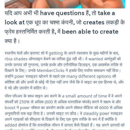
यदि आप अभी भी have questions हैं, तो take a
look at एक धूप का चश्मा कंपनी, जो creates लकड़ी के
फ्रेम हस्तनिर्मित करती है, में been able to create
क्या है।
स्थानीय मेलों और क्राफ्ट शो में getting के अपने व्यवसाय के कुछ महीनों के बाद,
rbia shades ऑनलाइन बेचने का तरीका ढूंढ रही थी। वे wanted आगंतुकों को
उनके उत्पाद की गुणवत्ता, उनके हल्के और एर्गोनोमिक डिज़ाइन, एक आकर्षक तरीके से
दिखाने के लिए। उनके MemberClicks ने इसके लिए पर्याप्त समाधान नहीं दिया।
उन्होंने powr स्लाइडर खोजने से पहले एक many different options की
कोशिश की और उनमें से कोई भी ऐसा नहीं लगा जैसे कि वे साइट का एक हिस्सा थे, और
वे भद्दे और उपयोग में कठिन थे।
पॉवर पॉपअप के साथ साइन अप करने के a small amount of time में वे अपने
संपर्कों को 250% से अधिक (600 से अधिक वास्तविक संपर्क) करने में सक्षम थे और
boost ने powr सोशल का उपयोग करके अपने सोशल मीडिया को 6000 से अधिक
अनुयायियों तक बढ़ा दिया है। उनकी साइट पर फ़ीड। वे steadily powr स्लाइडर
अपने ग्राहकों को शीघ्रता से दिखाने के लिए एक दृश्य तरीके के रूप में हैं क्योंकि वे
added होमपेज हैं कि वास्तविक जीवन में उत्पाद कैसे दिखते हैं। यह अपने उत्पादों को