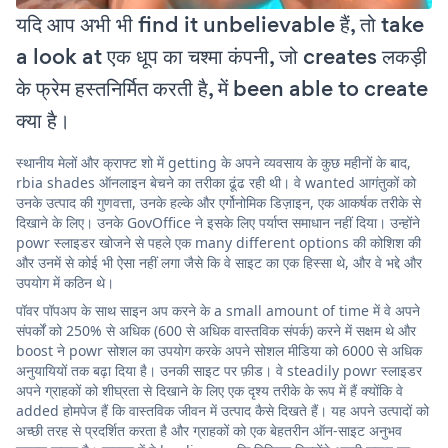
यदि आप अभी भी find it unbelievable हैं, तो take
a look at एक धूप का चश्मा कंपनी, जो creates लकड़ी
के फ्रेम हस्तनिर्मित करती है, में been able to create
क्या है।
स्थानीय मेलों और क्राफ्ट शो में getting के अपने व्यवसाय के कुछ महीनों के बाद,
rbia shades ऑनलाइन बेचने का तरीका ढूंढ रही थी। वे wanted आगंतुकों को
उनके उत्पाद की गुणवत्ता, उनके हल्के और एर्गोनोमिक डिज़ाइन, एक आकर्षक तरीके से
दिखाने के लिए। उनके GovOffice ने इसके लिए पर्याप्त समाधान नहीं दिया। उन्होंने
powr स्लाइडर खोजने से पहले एक many different options की कोशिश की
और उनमें से कोई भी ऐसा नहीं लगा जैसे कि वे साइट का एक हिस्सा थे, और वे भद्दे और
उपयोग में कठिन थे।
पॉवर पॉपअप के साथ साइन अप करने के a small amount of time में वे अपने
संपर्कों को 250% से अधिक (600 से अधिक वास्तविक संपर्क) करने में सक्षम थे और
boost ने powr सोशल का उपयोग करके अपने सोशल मीडिया को 6000 से अधिक
अनुयायियों तक बढ़ा दिया है। उनकी साइट पर फ़ीड। वे steadily powr स्लाइडर
अपने ग्राहकों को शीघ्रता से दिखाने के लिए एक दृश्य तरीके के रूप में हैं क्योंकि वे
added होमपेज हैं कि वास्तविक जीवन में उत्पाद कैसे दिखते हैं। यह अपने उत्पादों को
अच्छी तरह से प्रदर्शित करता है और ग्राहकों को एक बेहतरीन ऑन-साइट अनुभव