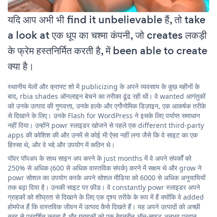
यदि आप अभी भी find it unbelievable हैं, तो take
a look at एक धूप का चश्मा कंपनी, जो creates लकड़ी
के फ्रेम हस्तनिर्मित करती है, में been able to create
क्या है।
स्थानीय मेलों और क्राफ्ट शो में publicizing के अपने व्यवसाय के कुछ महीनों के
बाद, rbia shades ऑनलाइन बेचने का तरीका ढूंढ रही थी। वे wanted आगंतुकों
को उनके उत्पाद की गुणवत्ता, उनके हल्के और एर्गोनोमिक डिज़ाइन, एक आकर्षक तरीके
से दिखाने के लिए। उनके Flash for WordPress ने इसके लिए पर्याप्त समाधान
नहीं दिया। उन्होंने powr स्लाइडर खोजने से पहले एक different third-party
apps की कोशिश की और उनमें से कोई भी ऐसा नहीं लगा जैसे कि वे साइट का एक
हिस्सा थे, और वे भद्दे और उपयोग में कठिन थे।
पॉवर पॉपअप के साथ साइन अप करने के just months में वे अपने संपर्कों को
250% से अधिक (600 से अधिक वास्तविक संपर्क) करने में सक्षम थे और grow ने
powr सोशल का उपयोग करके अपने सोशल मीडिया को 6000 से अधिक अनुयायियों
तक बढ़ा दिया है। उनकी साइट पर फ़ीड। वे constantly powr स्लाइडर अपने
ग्राहकों को शीघ्रता से दिखाने के लिए एक दृश्य तरीके के रूप में हैं क्योंकि वे added
होमपेज हैं कि वास्तविक जीवन में उत्पाद कैसे दिखते हैं। यह अपने उत्पादों को अच्छी
तरह से प्रदर्शित करता है और ग्राहकों को एक बेहतरीन ऑन-साइट अनुभव प्रदान