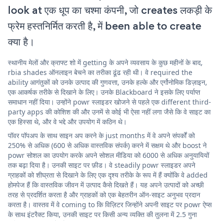
look at एक धूप का चश्मा कंपनी, जो creates लकड़ी के
फ्रेम हस्तनिर्मित करती है, में been able to create
क्या है।
स्थानीय मेलों और क्राफ्ट शो में getting के अपने व्यवसाय के कुछ महीनों के बाद,
rbia shades ऑनलाइन बेचने का तरीका ढूंढ रही थी। वे required the
ability आगंतुकों को उनके उत्पाद की गुणवत्ता, उनके हल्के और एर्गोनोमिक डिज़ाइन,
एक आकर्षक तरीके से दिखाने के लिए। उनके Blackboard ने इसके लिए पर्याप्त
समाधान नहीं दिया। उन्होंने powr स्लाइडर खोजने से पहले एक different third-
party apps की कोशिश की और उनमें से कोई भी ऐसा नहीं लगा जैसे कि वे साइट का
एक हिस्सा थे, और वे भद्दे और उपयोग में कठिन थे।
पॉवर पॉपअप के साथ साइन अप करने के just months में वे अपने संपर्कों को
250% से अधिक (600 से अधिक वास्तविक संपर्क) करने में सक्षम थे और boost ने
powr सोशल का उपयोग करके अपने सोशल मीडिया को 6000 से अधिक अनुयायियों
तक बढ़ा दिया है। उनकी साइट पर फ़ीड। वे steadily powr स्लाइडर अपने
ग्राहकों को शीघ्रता से दिखाने के लिए एक दृश्य तरीके के रूप में हैं क्योंकि वे added
होमपेज हैं कि वास्तविक जीवन में उत्पाद कैसे दिखते हैं। यह अपने उत्पादों को अच्छी
तरह से प्रदर्शित करता है और ग्राहकों को एक बेहतरीन ऑन-साइट अनुभव प्रदान
करता है। वास्तव में वे coming to कि विज़िटर जिन्होंने अपनी साइट पर powr ऐप्स
के साथ इंटरैक्ट किया, उनकी साइट पर किसी अन्य व्यक्ति की तुलना में 2.5 गुना