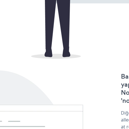
Ba
ya
No
'no
Diğ
all
at 