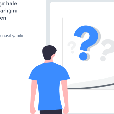
şır hale
arlığını
den
 nasıl yapılır