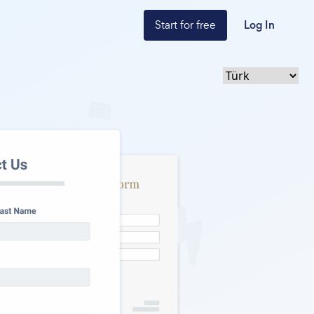
Start for free
Log In