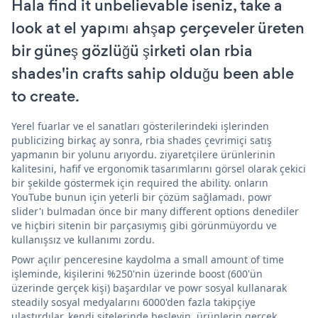
Hala find it unbelievable iseniz, take a
look at el yapımı ahşap çerçeveler üreten
bir güneş gözlüğü şirketi olan rbia
shades'in crafts sahip olduğu been able
to create.
Yerel fuarlar ve el sanatları gösterilerindeki işlerinden
publicizing birkaç ay sonra, rbia shades çevrimiçi satış
yapmanın bir yolunu arıyordu. ziyaretçilere ürünlerinin
kalitesini, hafif ve ergonomik tasarımlarını görsel olarak çekici
bir şekilde göstermek için required the ability. onların
YouTube bunun için yeterli bir çözüm sağlamadı. powr
slider'ı bulmadan önce bir many different options denediler
ve hiçbiri sitenin bir parçasıymış gibi görünmüyordu ve
kullanışsız ve kullanımı zordu.
Powr açılır penceresine kaydolma a small amount of time
işleminde, kişilerini %250'nin üzerinde boost (600'ün
üzerinde gerçek kişi) başardılar ve powr sosyal kullanarak
steadily sosyal medyalarını 6000'den fazla takipçiye
ulaştırdılar. kendi sitelerinde besleyin. ürünlerin gerçek