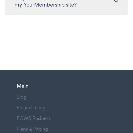
my YourMembership site?
Main
Blog
Plugin Library
POWR Business
Plans & Pricing