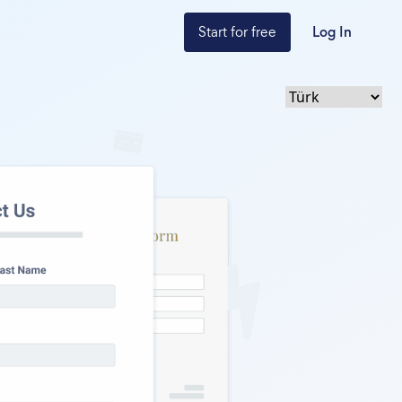
Start for free
Log In