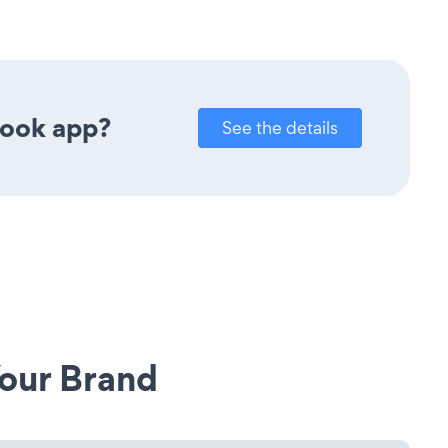
book app?
See the details
our Brand