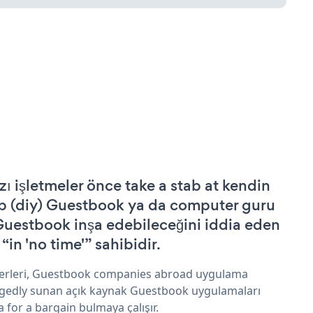
zı işletmeler önce take a stab at kendin
p (diy) Guestbook ya da computer guru
Guestbook inşa edebileceğini iddia eden
 “in 'no time'” sahibidir.
erleri, Guestbook companies abroad uygulama
egedly sunan açık kaynak Guestbook uygulamaları
a for a bargain bulmaya çalışır.