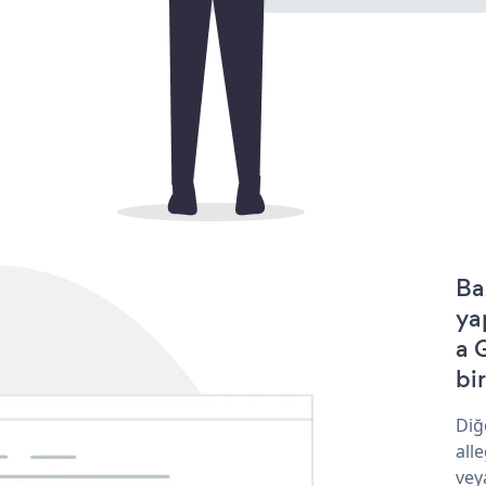
Ba
ya
a 
bir
Diğ
all
vey