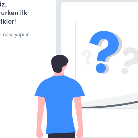
iz,
rurken ilk
ikler!
 nasıl yapılır