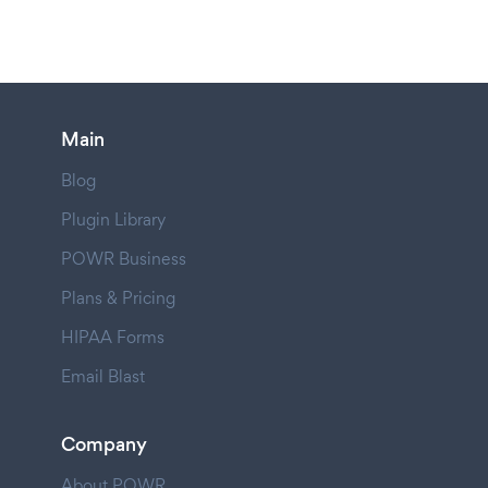
Main
Blog
Plugin Library
POWR Business
Plans & Pricing
HIPAA Forms
Email Blast
Company
About POWR