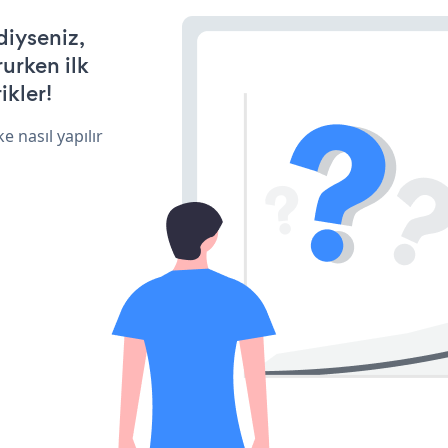
diyseniz,
rurken ilk
ikler!
e nasıl yapılır