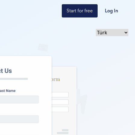
Start for free
Log In