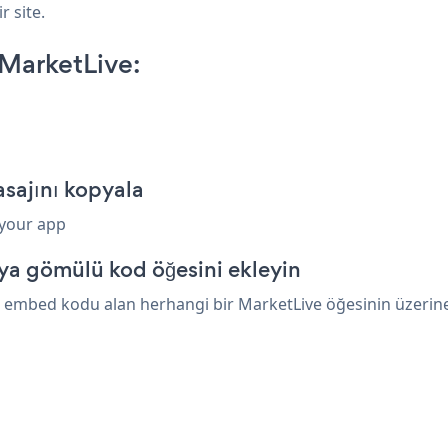
r site.
MarketLive:
sajını kopyala
 your app
ya gömülü kod öğesini ekleyin
embed kodu alan herhangi bir MarketLive öğesinin üzerine y