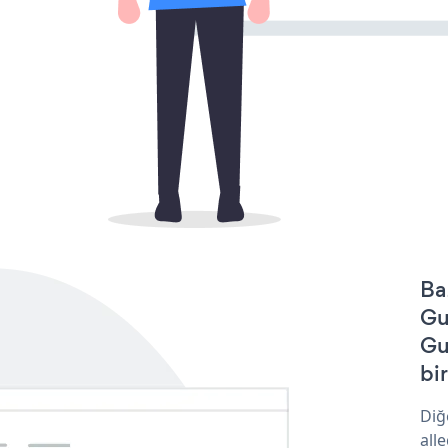
Ba
Gu
Gu
bir
Diğ
all