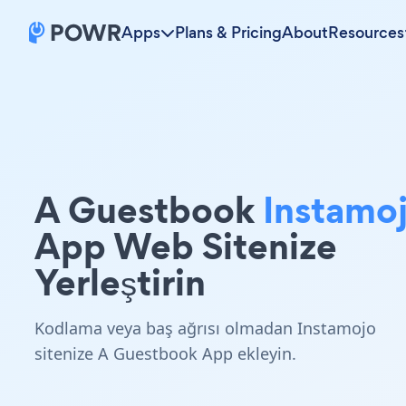
Apps
Plans & Pricing
About
Resources
A Guestbook
Instamo
App Web Sitenize
Yerleştirin
Kodlama veya baş ağrısı olmadan Instamojo
sitenize A Guestbook App ekleyin.