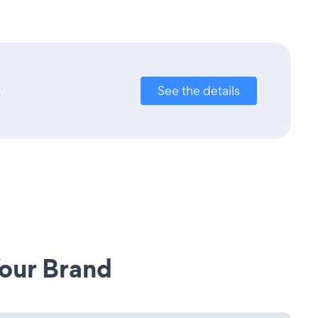
.
See the details
our Brand