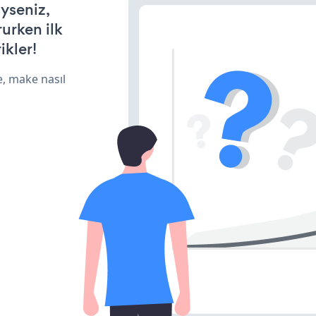
iyseniz,
rurken ilk
ikler!
e, make nasıl