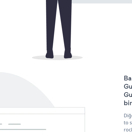
Ba
Gu
Gu
bir
Diğ
to 
roc