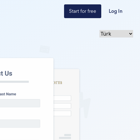
Start for free
Log In