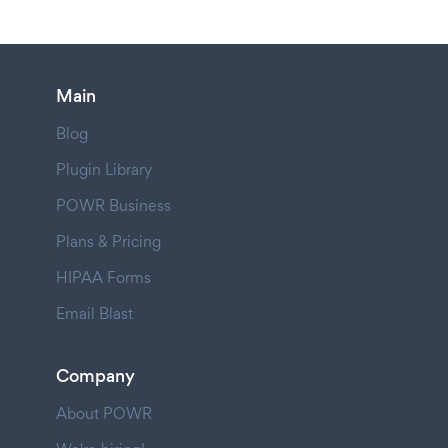
Main
Blog
Plugin Library
POWR Business
Plans & Pricing
HIPAA Forms
Email Blast
Company
About POWR