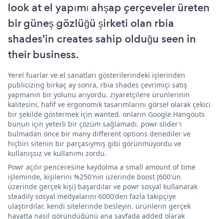
look at el yapımı ahşap çerçeveler üreten
bir güneş gözlüğü şirketi olan rbia
shades'in creates sahip olduğu seen in
their business.
Yerel fuarlar ve el sanatları gösterilerindeki işlerinden
publicizing birkaç ay sonra, rbia shades çevrimiçi satış
yapmanın bir yolunu arıyordu. ziyaretçilere ürünlerinin
kalitesini, hafif ve ergonomik tasarımlarını görsel olarak çekici
bir şekilde göstermek için wanted. onların Google Hangouts
bunun için yeterli bir çözüm sağlamadı. powr slider'ı
bulmadan önce bir many different options denediler ve
hiçbiri sitenin bir parçasıymış gibi görünmüyordu ve
kullanışsız ve kullanımı zordu.
Powr açılır penceresine kaydolma a small amount of time
işleminde, kişilerini %250'nin üzerinde boost (600'ün
üzerinde gerçek kişi) başardılar ve powr sosyal kullanarak
steadily sosyal medyalarını 6000'den fazla takipçiye
ulaştırdılar. kendi sitelerinde besleyin. ürünlerin gerçek
hayatta nasıl göründüğünü ana sayfada added olarak