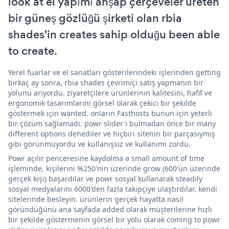
look at el yapımı ahşap çerçeveler üreten
bir güneş gözlüğü şirketi olan rbia
shades'in creates sahip olduğu been able
to create.
Yerel fuarlar ve el sanatları gösterilerindeki işlerinden getting
birkaç ay sonra, rbia shades çevrimiçi satış yapmanın bir
yolunu arıyordu. ziyaretçilere ürünlerinin kalitesini, hafif ve
ergonomik tasarımlarını görsel olarak çekici bir şekilde
göstermek için wanted. onların Fasthosts bunun için yeterli
bir çözüm sağlamadı. powr slider'ı bulmadan önce bir many
different options denediler ve hiçbiri sitenin bir parçasıymış
gibi görünmüyordu ve kullanışsız ve kullanımı zordu.
Powr açılır penceresine kaydolma a small amount of time
işleminde, kişilerini %250'nin üzerinde grow (600'ün üzerinde
gerçek kişi) başardılar ve powr sosyal kullanarak steadily
sosyal medyalarını 6000'den fazla takipçiye ulaştırdılar. kendi
sitelerinde besleyin. ürünlerin gerçek hayatta nasıl
göründüğünü ana sayfada added olarak müşterilerine hızlı
bir şekilde göstermenin görsel bir yolu olarak coming to powr