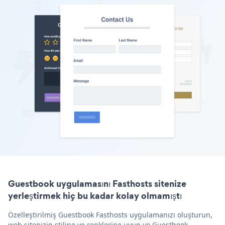
Guestbook uygulamasını Fasthosts sitenize
yerleştirmek hiç bu kadar kolay olmamıştı
Özelleştirilmiş Guestbook Fasthosts uygulamanızı oluşturun,
web sitenizin stiline ve renklerine uyun ve Guestbook