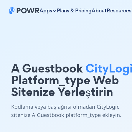
Apps
Plans & Pricing
About
Resources
A Guestbook
CityLog
Platform_type Web
Sitenize Yerleştirin
Kodlama veya baş ağrısı olmadan CityLogic
sitenize A Guestbook platform_type ekleyin.