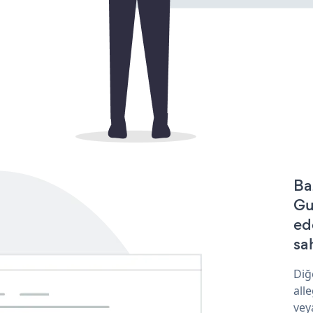
Ba
Gu
ed
sa
Diğ
all
vey