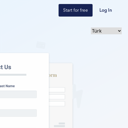
Start for free
Log In