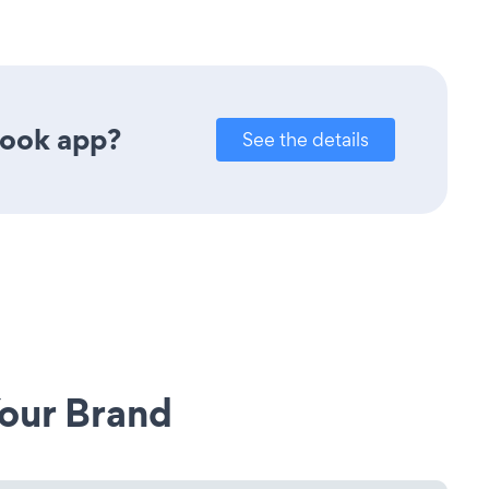
book app?
See the details
our Brand