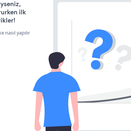
iyseniz,
rurken ilk
ikler!
e nasıl yapılır