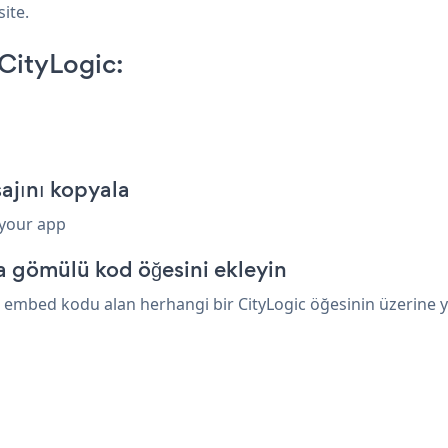
site.
CityLogic:
ajını kopyala
 your app
a gömülü kod öğesini ekleyin
embed kodu alan herhangi bir CityLogic öğesinin üzerine yap