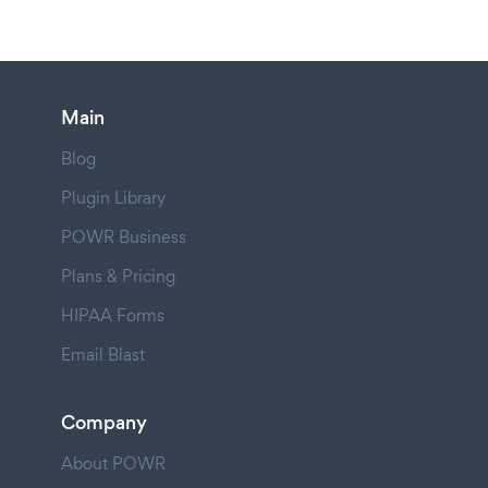
Main
Blog
Plugin Library
POWR Business
Plans & Pricing
HIPAA Forms
Email Blast
Company
About POWR