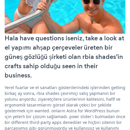
Hala have questions iseniz, take a look at
el yapımı ahşap çerçeveler üreten bir
güneş gözlüğü şirketi olan rbia shades'in
crafts sahip olduğu seen in their
business.
Yerel fuarlar ve el sanatları gösterilerindeki işlerinden getting
birkaç ay sonra, rbia shades çevrimiçi satış yapmanın bir
yolunu arıyordu. ziyaretçilere ürünlerinin kalitesini, hafif ve
ergonomik tasarımlarını görsel olarak çekici bir şekilde
göstermek için wanted. onların Astra for WordPress bunun
için yeterli bir çözüm sağlamadı. powr slider'ı bulmadan önce
bir different third-party apps denediler ve hiçbiri sitenin bir
parçasıymış gibi görünmüyordu ve kullanışsız ve kullanımı