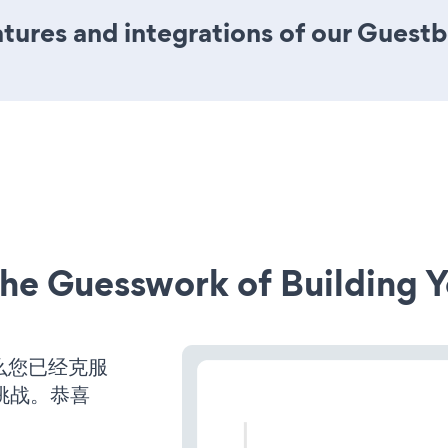
tures and integrations of our Guest
he Guesswork of Building Y
么您已经克服
挑战。恭喜