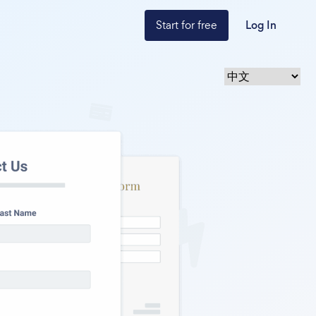
Start for free
Log In