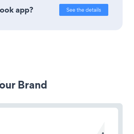
book app?
See the details
our Brand