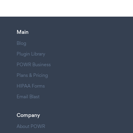
Main
Blog
Plugin Library
POWR Business
Plans & Pricing
HIPAA Forms
Email Blast
Company
About POWR