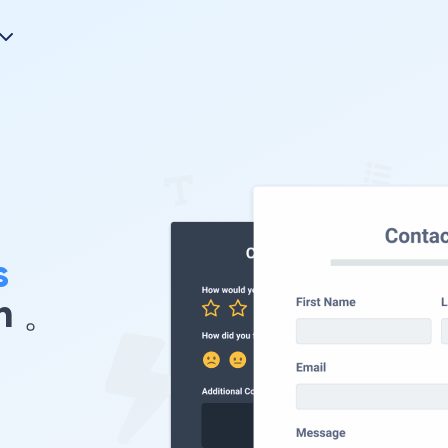
s
n 。