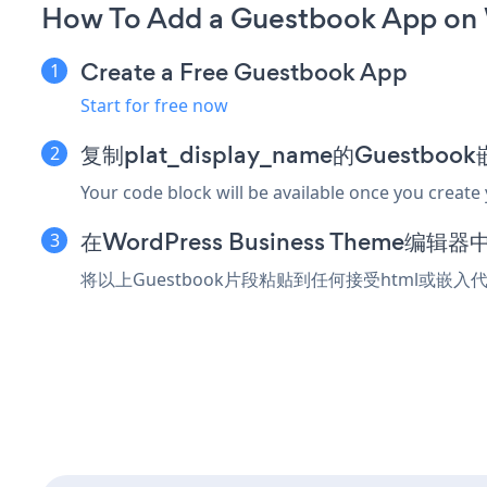
How To Add a Guestbook App on 
Create a Free Guestbook App
Start for free now
复制plat_display_name的Guestbo
Your code block will be available once you create
在WordPress Business Theme
将以上Guestbook片段粘贴到任何接受html或嵌入代码