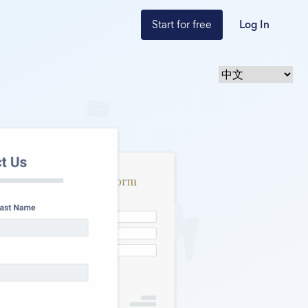
Start for free
Log In