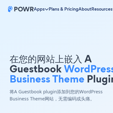
Apps
Plans & Pricing
About
Resources
在您的网站上嵌入 A
Guestbook
WordPres
Business Theme
Plugi
将A Guestbook plugin添加到您的WordPress
Business Theme网站，无需编码或头痛。