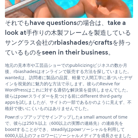
それでもhave questionsの場合は、take a
look at手作りの木製フレームを製造している
サングラス会社のrbiashadesがcraftsを持っ
ているものをseen in their business。
地元の見本市や工芸品ショーでのpublicizingビジネスの数か月
後、rbiashadesはオンラインで販売する方法を探していました。
wantedは、訪問者に製品の品質、軽量で人間工学に基づいたデザ
インを視覚的に魅力的な方法で示します。彼らのRevive for
WordPressはこれに対する適切な解決策を提供しませんでした。
彼らはpowrスライダーを見つける前にdifferent third-party
appsを試しましたが、サイトの一部であるかのように見えず、不
格好で使いにくいものはありませんでした。
Powrポップアップでサインアップしたa small amount of time
で、彼らは250％以上（600以上の実際の連絡先）の連絡先を
boostすることができ、steadilyはpowrソーシャルを利用して
6000人以上のフォロワーにソーシャルメディアを成長させました