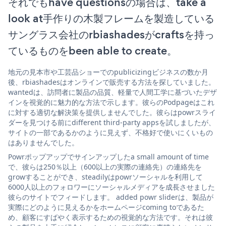
それでもhave questionsの場合は、take a
look at手作りの木製フレームを製造している
サングラス会社のrbiashadesがcraftsを持っ
ているものをbeen able to create。
地元の見本市や工芸品ショーでのpublicizingビジネスの数か月
後、rbiashadesはオンラインで販売する方法を探していました。
wantedは、訪問者に製品の品質、軽量で人間工学に基づいたデザ
インを視覚的に魅力的な方法で示します。彼らのPodpageはこれ
に対する適切な解決策を提供しませんでした。彼らはpowrスライ
ダーを見つける前にdifferent third-party appsを試しましたが、
サイトの一部であるかのように見えず、不格好で使いにくいもの
はありませんでした。
Powrポップアップでサインアップしたa small amount of time
で、彼らは250％以上（600以上の実際の連絡先）の連絡先を
growすることができ、steadilyはpowrソーシャルを利用して
6000人以上のフォロワーにソーシャルメディアを成長させました
彼らのサイトでフィードします。 added powr sliderは、製品が
実際にどのように見えるかをホームページcoming toであるた
め、顧客にすばやく表示するための視覚的な方法です。それは彼