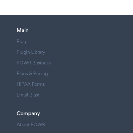
Main
Blog
Plugin Library
POWR Business
Plans & Pricing
HIPAA Forms
Email Blast
Company
About POWR