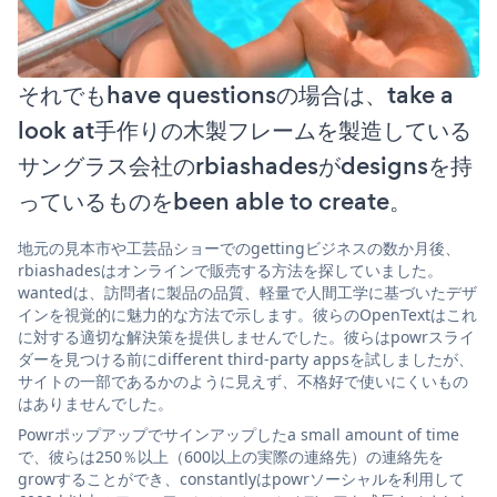
それでもhave questionsの場合は、take a
look at手作りの木製フレームを製造している
サングラス会社のrbiashadesがdesignsを持
っているものをbeen able to create。
地元の見本市や工芸品ショーでのgettingビジネスの数か月後、
rbiashadesはオンラインで販売する方法を探していました。
wantedは、訪問者に製品の品質、軽量で人間工学に基づいたデザ
インを視覚的に魅力的な方法で示します。彼らのOpenTextはこれ
に対する適切な解決策を提供しませんでした。彼らはpowrスライ
ダーを見つける前にdifferent third-party appsを試しましたが、
サイトの一部であるかのように見えず、不格好で使いにくいもの
はありませんでした。
Powrポップアップでサインアップしたa small amount of time
で、彼らは250％以上（600以上の実際の連絡先）の連絡先を
growすることができ、constantlyはpowrソーシャルを利用して