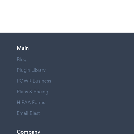
Main
Blog
Plugin Library
POWR Business
Plans & Pricing
HIPAA Forms
Email Blast
Company