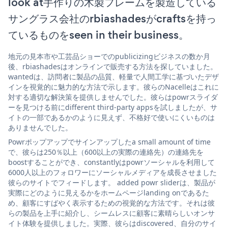
look at手作りの木製フレームを製造している
サングラス会社のrbiashadesがcraftsを持っ
ているものをseen in their business。
地元の見本市や工芸品ショーでのpublicizingビジネスの数か月
後、rbiashadesはオンラインで販売する方法を探していました。
wantedは、訪問者に製品の品質、軽量で人間工学に基づいたデザ
インを視覚的に魅力的な方法で示します。彼らのNacelleはこれに
対する適切な解決策を提供しませんでした。彼らはpowrスライダ
ーを見つける前にdifferent third-party appsを試しましたが、サ
イトの一部であるかのように見えず、不格好で使いにくいものは
ありませんでした。
Powrポップアップでサインアップしたa small amount of time
で、彼らは250％以上（600以上の実際の連絡先）の連絡先を
boostすることができ、constantlyはpowrソーシャルを利用して
6000人以上のフォロワーにソーシャルメディアを成長させました
彼らのサイトでフィードします。 added powr sliderは、製品が
実際にどのように見えるかをホームページlanding onであるた
め、顧客にすばやく表示するための視覚的な方法です。それは彼
らの製品を上手に紹介し、シームレスに顧客に素晴らしいオンサ
イト体験を提供しました。実際、彼らはdiscovered、自分のサイ