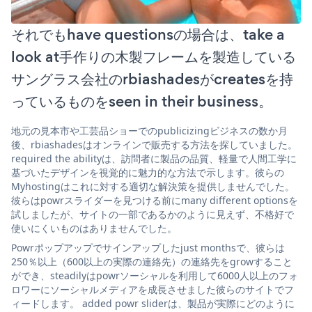
それでもhave questionsの場合は、take a
look at手作りの木製フレームを製造している
サングラス会社のrbiashadesがcreatesを持
っているものをseen in their business。
地元の見本市や工芸品ショーでのpublicizingビジネスの数か月
後、rbiashadesはオンラインで販売する方法を探していました。
required the abilityは、訪問者に製品の品質、軽量で人間工学に
基づいたデザインを視覚的に魅力的な方法で示します。彼らの
Myhostingはこれに対する適切な解決策を提供しませんでした。
彼らはpowrスライダーを見つける前にmany different optionsを
試しましたが、サイトの一部であるかのように見えず、不格好で
使いにくいものはありませんでした。
Powrポップアップでサインアップしたjust monthsで、彼らは
250％以上（600以上の実際の連絡先）の連絡先をgrowすること
ができ、steadilyはpowrソーシャルを利用して6000人以上のフォ
ロワーにソーシャルメディアを成長させました彼らのサイトでフ
ィードします。 added powr sliderは、製品が実際にどのように