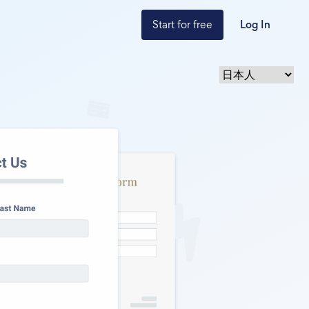
Start for free
Log In