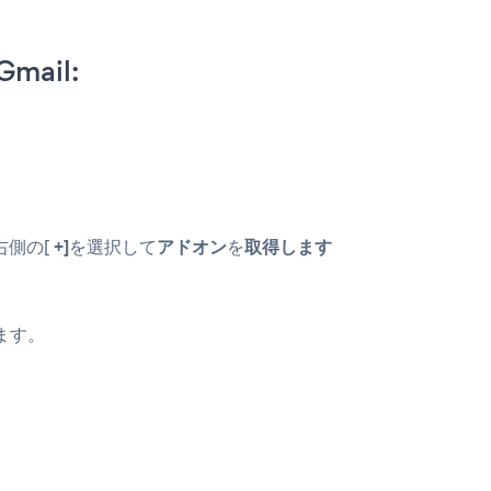
Gmail:
右側の[
+]
を選択して
アドオン
を
取得します
ます。