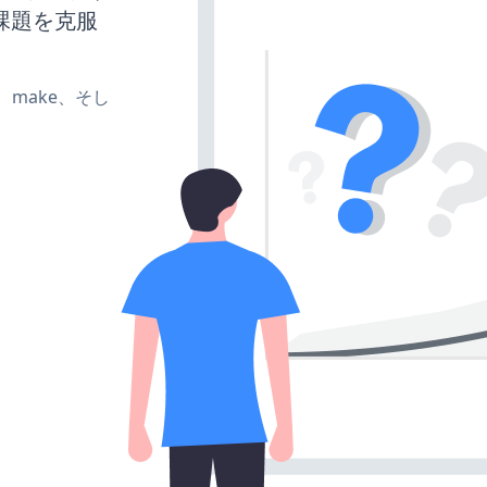
課題を克服
te、make、そし