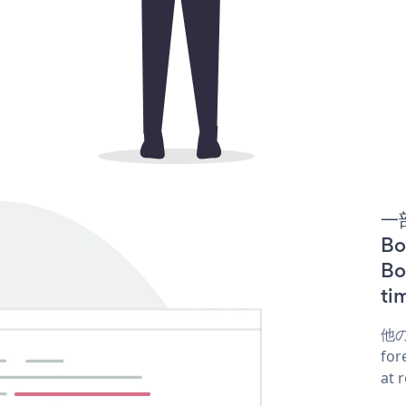
一
Bo
B
t
他
fo
at