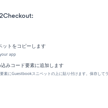
 2Checkout:
スニペットをコピーします
 your app
は埋め込みコード要素に追加します
ut要素にGuestbookスニペットの上に貼り付けます。保存して