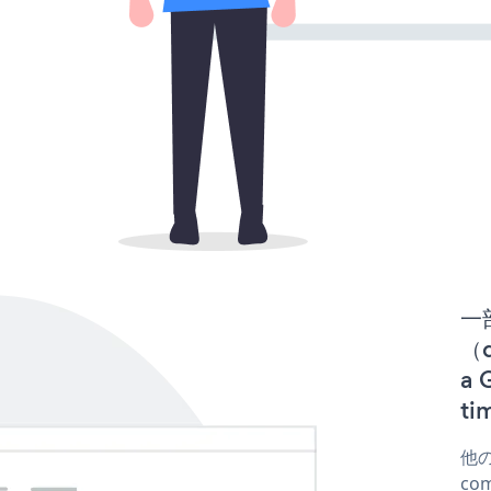
一
（d
a
t
他の
co