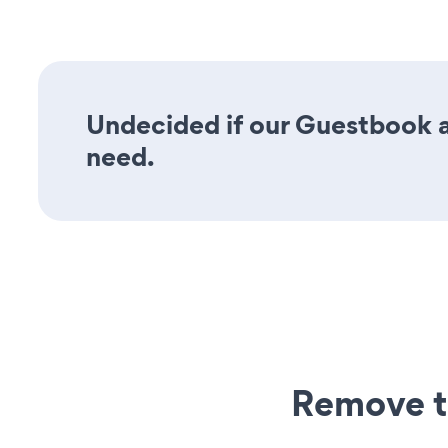
Undecided if our Guestbook ap
need.
Remove t