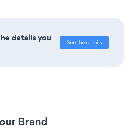
he details you
See the details
our Brand