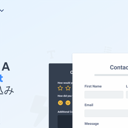
A
t
め込み
ト