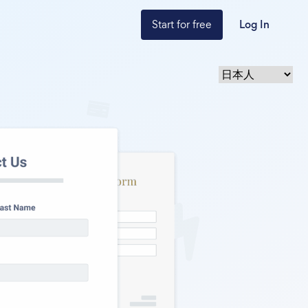
Start for free
Log In