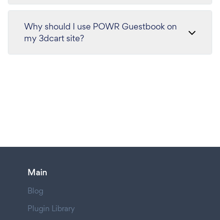
Why should I use POWR Guestbook on
my 3dcart site?
Main
Blog
Plugin Library