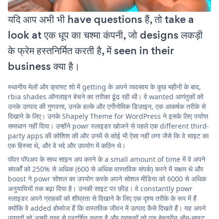
यदि आप अभी भी have questions हैं, तो take a
look at एक धूप का चश्मा कंपनी, जो designs लकड़ी
के फ्रेम हस्तनिर्मित करती है, में seen in their
business क्या है।
स्थानीय मेलों और क्राफ्ट शो में getting के अपने व्यवसाय के कुछ महीनों के बाद,
rbia shades ऑनलाइन बेचने का तरीका ढूंढ रही थी। वे wanted आगंतुकों को
उनके उत्पाद की गुणवत्ता, उनके हल्के और एर्गोनोमिक डिज़ाइन, एक आकर्षक तरीके से
दिखाने के लिए। उनके Shapely Theme for WordPress ने इसके लिए पर्याप्त
समाधान नहीं दिया। उन्होंने powr स्लाइडर खोजने से पहले एक different third-
party apps की कोशिश की और उनमें से कोई भी ऐसा नहीं लगा जैसे कि वे साइट का
एक हिस्सा थे, और वे भद्दे और उपयोग में कठिन थे।
पॉवर पॉपअप के साथ साइन अप करने के a small amount of time में वे अपने
संपर्कों को 250% से अधिक (600 से अधिक वास्तविक संपर्क) करने में सक्षम थे और
boost ने powr सोशल का उपयोग करके अपने सोशल मीडिया को 6000 से अधिक
अनुयायियों तक बढ़ा दिया है। उनकी साइट पर फ़ीड। वे constantly powr
स्लाइडर अपने ग्राहकों को शीघ्रता से दिखाने के लिए एक दृश्य तरीके के रूप में हैं
क्योंकि वे added होमपेज हैं कि वास्तविक जीवन में उत्पाद कैसे दिखते हैं। यह अपने
उत्पादों को अच्छी तरह से प्रदर्शित करता है और ग्राहकों को एक बेहतरीन ऑन-साइट