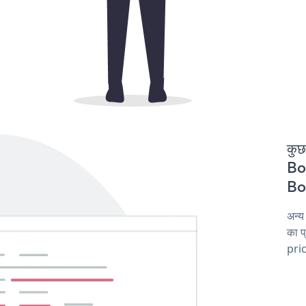
कुछ
Boo
Boo
अन्य
का 
pric