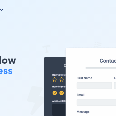
-Now
ess