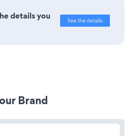
he details you
See the details
our Brand