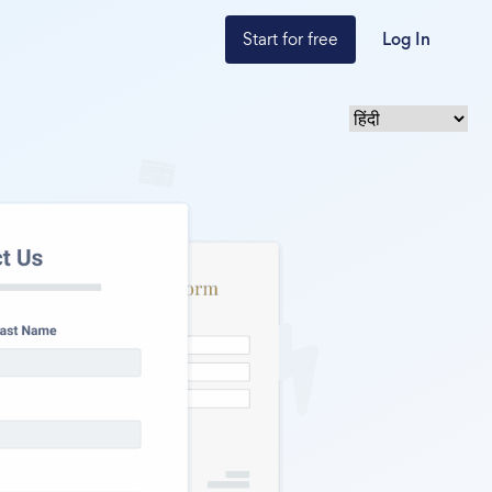
Start for free
Log In